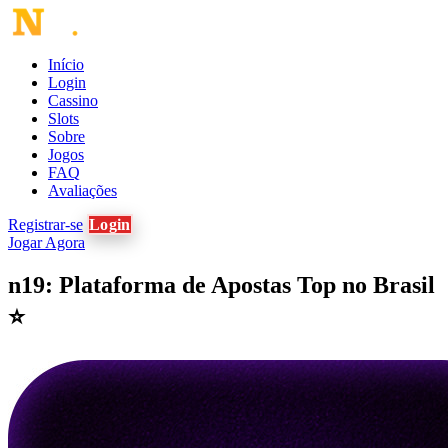
Início
Login
Cassino
Slots
Sobre
Jogos
FAQ
Avaliações
Registrar-se
Login
Jogar Agora
n19: Plataforma de Apostas Top no Brasil
⭐️