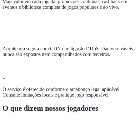
Mais valor em cada jogada: promoções contínuas, cashback em
eventos e biblioteca completa de jogos populares e ao vivo.
Como o n19.com garante a segurança dos
jogadores?
+
Arquitetura segura com CDN e mitigação DDoS. Dados sensíveis
nunca são expostos nem compartilhados com terceiros.
O site opera dentro da legislação brasileira?
+
O serviço é oferecido conforme o arcabouço legal aplicável.
Consulte limitações locais e pratique jogo responsável.
O que dizem nossos jogadores
"Equipe multilíngue, atende tanto em português quanto em inglês."
"Equipe de review responde rápido no fórum oficial. Transparência
AAA."