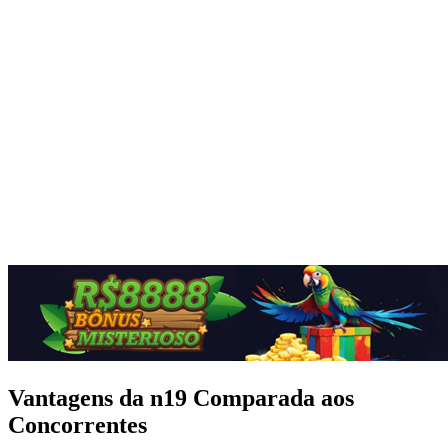
Fundada em 2018 por um grupo de empreendedores brasileiros
apaixonados por jogos (tipo aqueles caras que cresceram jogando
futebol na rua e agora levam isso pro online), a n19 começou
pequena em São Paulo, mas rapidinho expandiu pro mundo todo.
Imagina só: de uma startup no coworking da Avenida Paulista pra
uma plataforma global com licença em Curaçao. Eles investiram
pesado em tecnologia pra oferecer odds altas e jogos justos, sem
enrolação.
E olha, não é papo furado não. Segundo dados da ANJ (Agência
Nacional de Jogos) de 2025, a n19 tá entre as top 5 plataformas mais
acessadas no Brasil, com mais de 500 mil usuários ativos. Isso
porque eles focam no que o brasileiro gosta: futebol, cassino ao vivo
e promoções que valem a pena.
Vantagens da n19 Comparada aos
Concorrentes