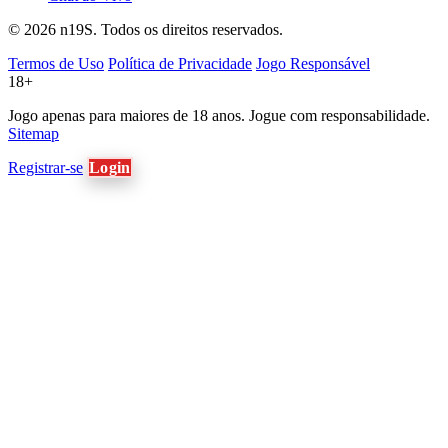
© 2026 n19S. Todos os direitos reservados.
Termos de Uso
Política de Privacidade
Jogo Responsável
18+
Jogo apenas para maiores de 18 anos. Jogue com responsabilidade.
Sitemap
Registrar-se
Login