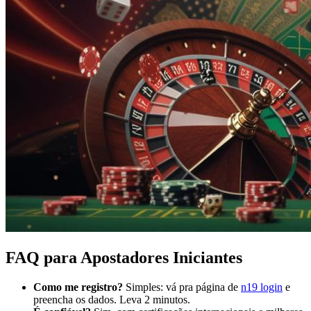
FAQ para Apostadores Iniciantes
Como me registro?
Simples: vá pra página de
n19 login
e
preencha os dados. Leva 2 minutos.